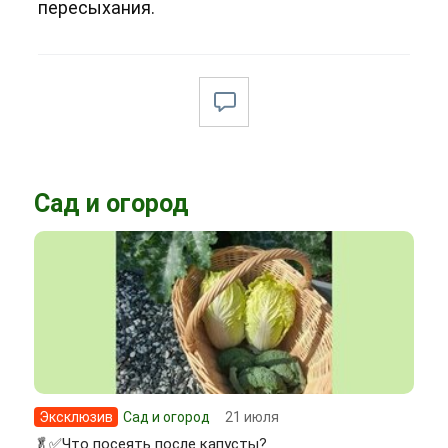
пересыхания.
Сад и огород
Эксклюзив
Сад и огород
21 июля
🥬✅Что посеять после капусты?