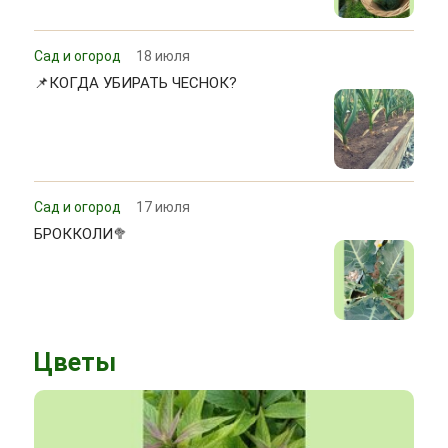
Сад и огород
18 июля
📌КОГДА УБИРАТЬ ЧЕСНОК?
Сад и огород
17 июля
БРОККОЛИ🥦
Цветы