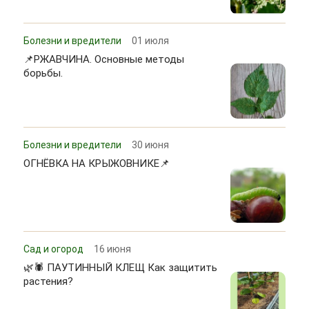
Болезни и вредители
01 июля
📌РЖАВЧИНА. Основные методы
борьбы.
Болезни и вредители
30 июня
ОГНЁВКА НА КРЫЖОВНИКЕ📌
Сад и огород
16 июня
🌿🕷 ПАУТИННЫЙ КЛЕЩ Как защитить
растения?