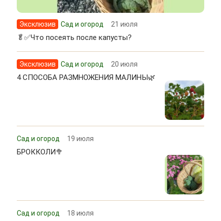
Эксклюзив
Сад и огород
21 июля
🥬✅Что посеять после капусты?
Эксклюзив
Сад и огород
20 июля
4 СПОСОБА РАЗМНОЖЕНИЯ МАЛИНЫ🌿
Сад и огород
19 июля
БРОККОЛИ🥦
Сад и огород
18 июля