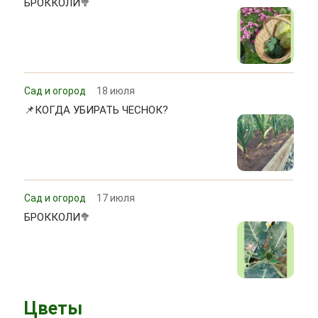
БРОККОЛИ🥦
Сад и огород
18 июля
📌КОГДА УБИРАТЬ ЧЕСНОК?
Сад и огород
17 июля
БРОККОЛИ🥦
Цветы