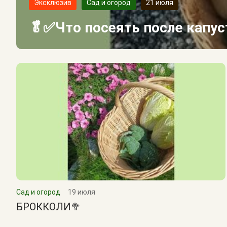
Эксклюзив
Сад и огород
21 июля
🥬✅Что посеять после капу
Сад и огород
19 июля
БРОККОЛИ🥦