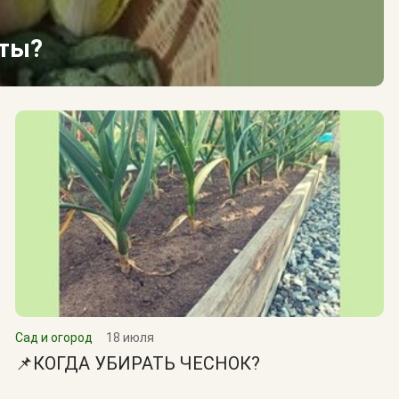
сты?
Сад и огород
18 июля
📌КОГДА УБИРАТЬ ЧЕСНОК?