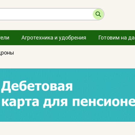
тели
Агротехника и удобрения
Готовим на д
дроны