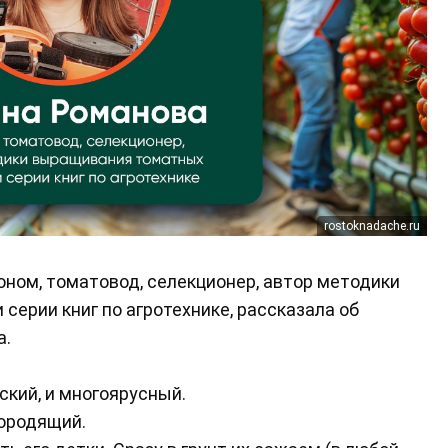
rostoknadache.ru
роном, томатовод, селекционер, автор методики
ерии книг по агротехнике, рассказала об
а.
ский, и многоярусный.
вородящий.