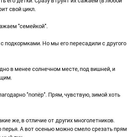
сть его детки. Сразу в грунт их сажаем (в любой
рит свой цикл.
сажаем "семейкой".
, с подкормками. Но мы его пересадили с другого
дно в менее солнечном месте, под вишней, и
ющим.
лагодарно "попёр". Прям, чувствую, зимой хоть
кие же, в отличие от других многолетников.
о перья. А вот осенью можно смело срезать прям