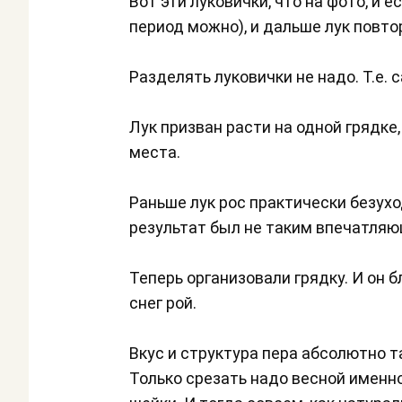
Вот эти луковички, что на фото, и е
период можно), и дальше лук повто
Разделять луковички не надо. Т.е. 
Лук призван расти на одной грядке
места.
Раньше лук рос практически безухо
результат был не таким впечатля
Теперь организовали грядку. И он б
снег рой.
Вкус и структура пера абсолютно та
Только срезать надо весной именн