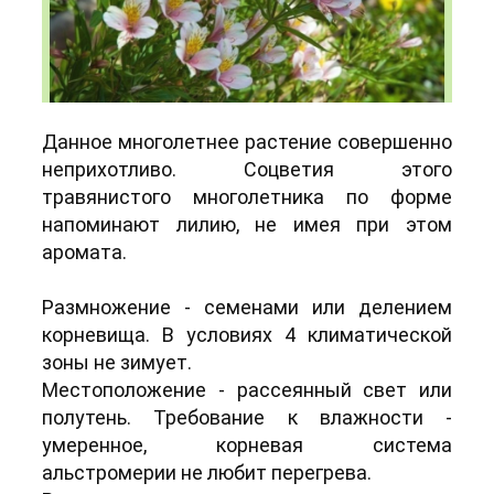
Фото family/sad-i-ogorod dacha-and-garden
Данное многолетнее растение совершенно
неприхотливо. Соцветия этого
травянистого многолетника по форме
напоминают лилию, не имея при этом
аромата.
Размножение - семенами или делением
корневища. В условиях 4 климатической
зоны не зимует.
Местоположение - рассеянный свет или
полутень. Требование к влажности -
умеренное, корневая система
альстромерии не любит перегрева.