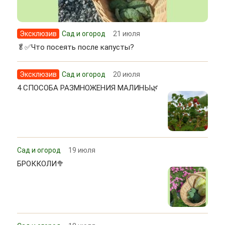
Эксклюзив
Сад и огород
21 июля
🥬✅Что посеять после капусты?
Эксклюзив
Сад и огород
20 июля
4 СПОСОБА РАЗМНОЖЕНИЯ МАЛИНЫ🌿
Сад и огород
19 июля
БРОККОЛИ🥦