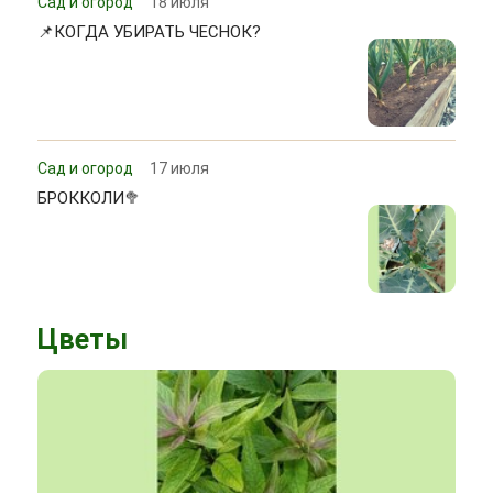
Сад и огород
18 июля
📌КОГДА УБИРАТЬ ЧЕСНОК?
Сад и огород
17 июля
БРОККОЛИ🥦
Цветы