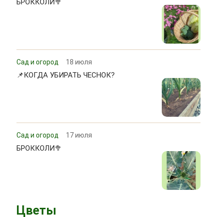
БРОККОЛИ🥦
Сад и огород
18 июля
📌КОГДА УБИРАТЬ ЧЕСНОК?
Сад и огород
17 июля
БРОККОЛИ🥦
Цветы