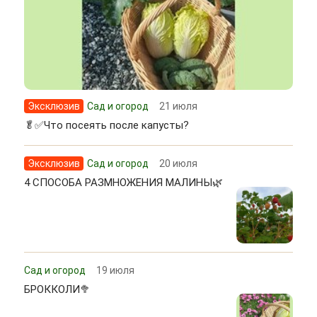
Эксклюзив
Сад и огород
21 июля
🥬✅Что посеять после капусты?
Эксклюзив
Сад и огород
20 июля
4 СПОСОБА РАЗМНОЖЕНИЯ МАЛИНЫ🌿
Сад и огород
19 июля
БРОККОЛИ🥦