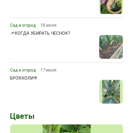
Сад и огород
18 июля
📌КОГДА УБИРАТЬ ЧЕСНОК?
Сад и огород
17 июля
БРОККОЛИ🥦
Цветы