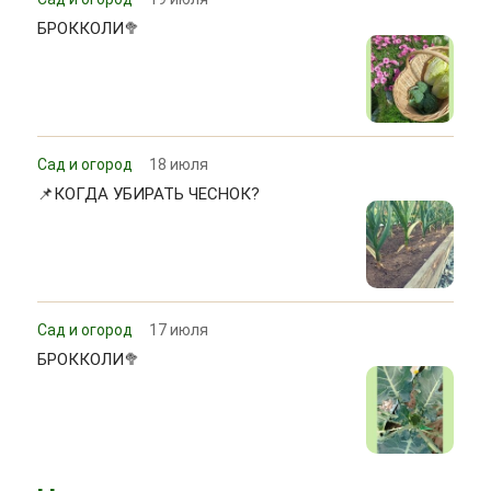
БРОККОЛИ🥦
Сад и огород
18 июля
📌КОГДА УБИРАТЬ ЧЕСНОК?
Сад и огород
17 июля
БРОККОЛИ🥦