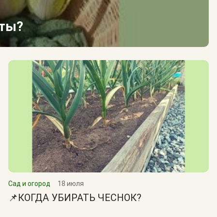
сты?
Сад и огород
18 июля
📌КОГДА УБИРАТЬ ЧЕСНОК?