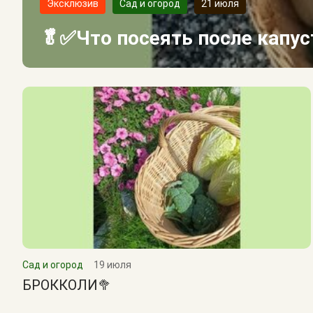
Эксклюзив
Сад и огород
21 июля
🥬✅Что посеять после капу
Сад и огород
19 июля
БРОККОЛИ🥦