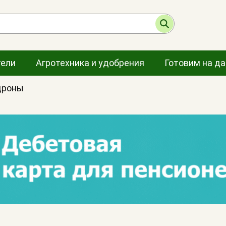
тели
Агротехника и удобрения
Готовим на д
дроны