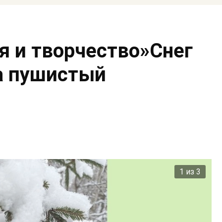
я и творчество»Снег
а пушистый
2 из 3