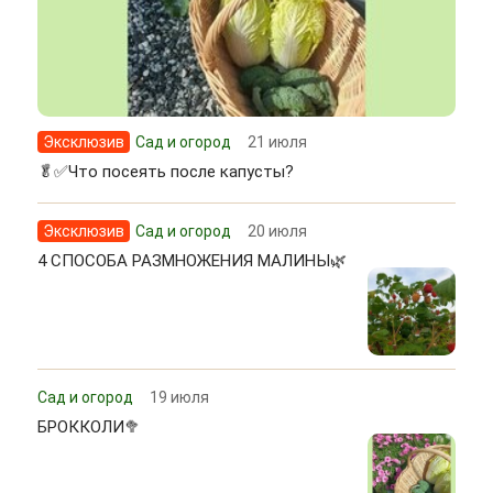
Эксклюзив
Сад и огород
21 июля
🥬✅Что посеять после капусты?
Эксклюзив
Сад и огород
20 июля
4 СПОСОБА РАЗМНОЖЕНИЯ МАЛИНЫ🌿
Сад и огород
19 июля
БРОККОЛИ🥦