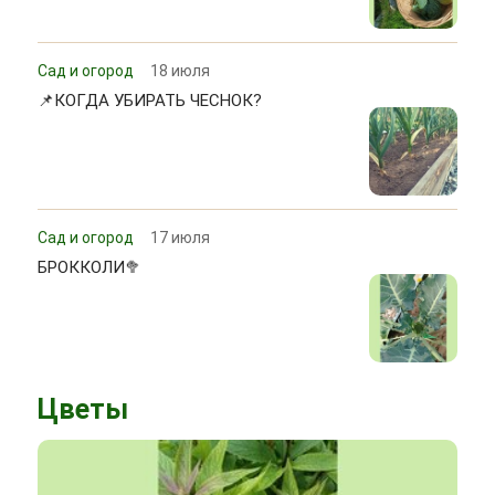
Сад и огород
18 июля
📌КОГДА УБИРАТЬ ЧЕСНОК?
Сад и огород
17 июля
БРОККОЛИ🥦
Цветы