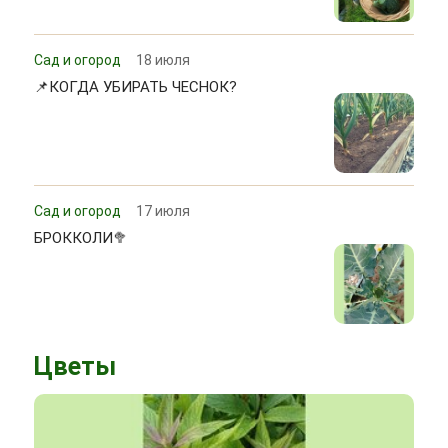
Сад и огород
18 июля
📌КОГДА УБИРАТЬ ЧЕСНОК?
Сад и огород
17 июля
БРОККОЛИ🥦
Цветы