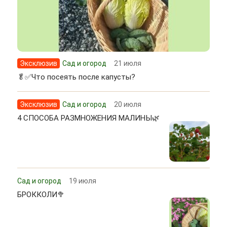
Эксклюзив
Сад и огород
21 июля
🥬✅Что посеять после капусты?
Эксклюзив
Сад и огород
20 июля
4 СПОСОБА РАЗМНОЖЕНИЯ МАЛИНЫ🌿
Сад и огород
19 июля
БРОККОЛИ🥦