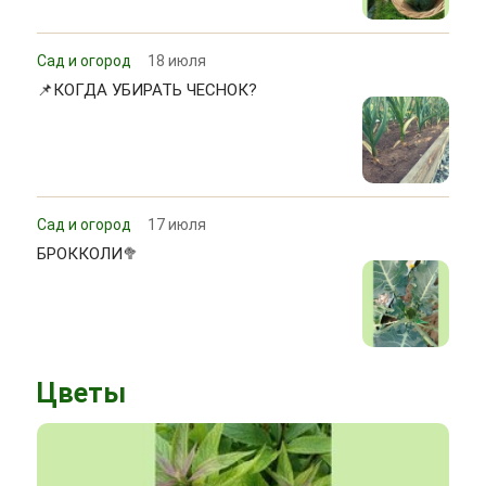
Сад и огород
18 июля
📌КОГДА УБИРАТЬ ЧЕСНОК?
Сад и огород
17 июля
БРОККОЛИ🥦
Цветы