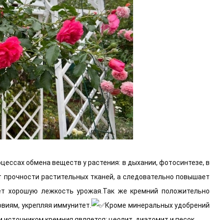
цессах обмена веществ у растения: в дыхании, фотосинтезе, в
ет прочности растительных тканей, а следовательно повышает
ет хорошую лежкость урожая.Так же кремний положительно
овиям, укрепляя иммунитет.
Кроме минеральных удобрений
источником кремния является: цеолит, диатомит и песок.