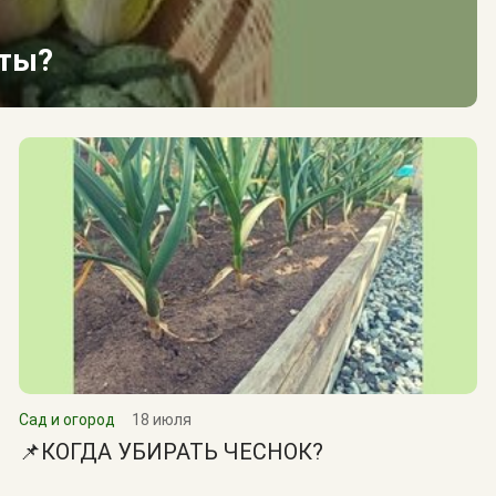
сты?
Сад и огород
18 июля
📌КОГДА УБИРАТЬ ЧЕСНОК?