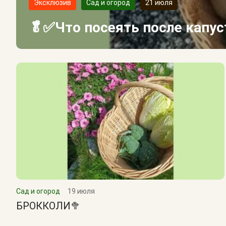
Эксклюзив
Сад и огород
21 июля
🥬✅Что посеять после капу
Сад и огород
19 июля
БРОККОЛИ🥦