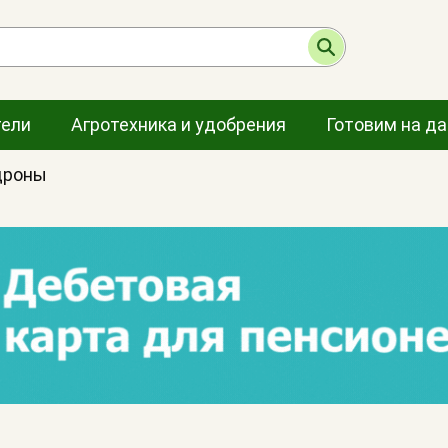
тели
Агротехника и удобрения
Готовим на д
дроны