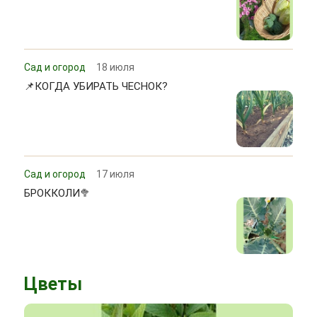
Сад и огород
18 июля
📌КОГДА УБИРАТЬ ЧЕСНОК?
Сад и огород
17 июля
БРОККОЛИ🥦
Цветы