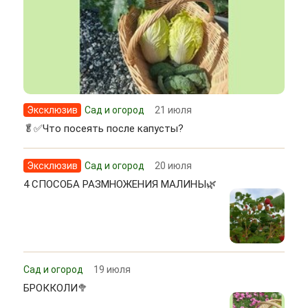
Эксклюзив
Сад и огород
21 июля
🥬✅Что посеять после капусты?
Эксклюзив
Сад и огород
20 июля
4 СПОСОБА РАЗМНОЖЕНИЯ МАЛИНЫ🌿
Сад и огород
19 июля
БРОККОЛИ🥦