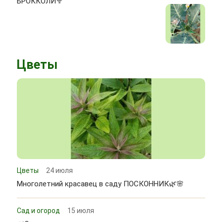
БРОККОЛИ🥦
Цветы
Цветы
24 июля
Многолетний красавец в саду ПОСКОННИК🌿🌸
Сад и огород
15 июля