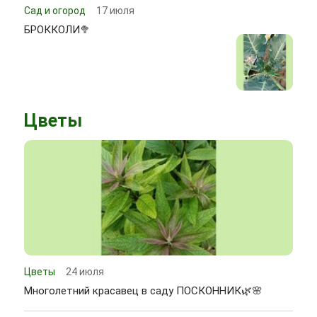
Сад и огород
17 июля
БРОККОЛИ🥦
Цветы
Цветы
24 июля
Многолетний красавец в саду ПОСКОННИК🌿🌸