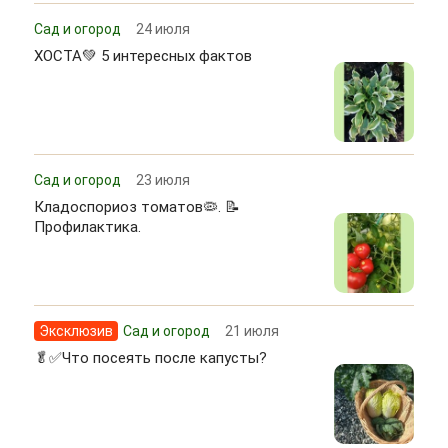
Сад и огород
24 июля
ХОСТА💚 5 интересных фактов
Сад и огород
23 июля
Кладоспориоз томатов🦠. 📝
Профилактика.
Эксклюзив
Сад и огород
21 июля
🥬✅Что посеять после капусты?