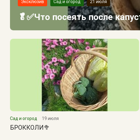
Эксклюзив
Сад и огород
21 июля
🥬✅Что посеять после капу
Сад и огород
19 июля
БРОККОЛИ🥦