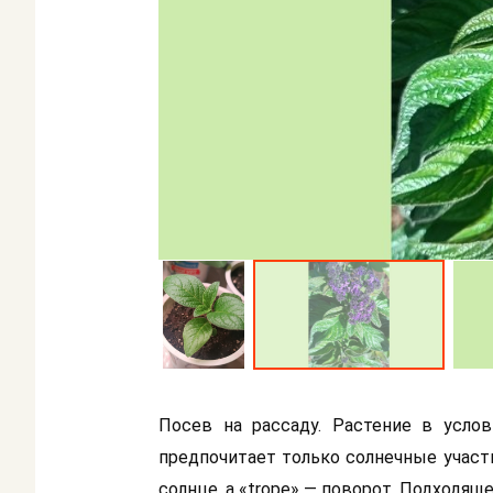
Посев на рассаду. Растение в услов
предпочитает только солнечные участки
солнце, а «trope» — поворот. Подходящ