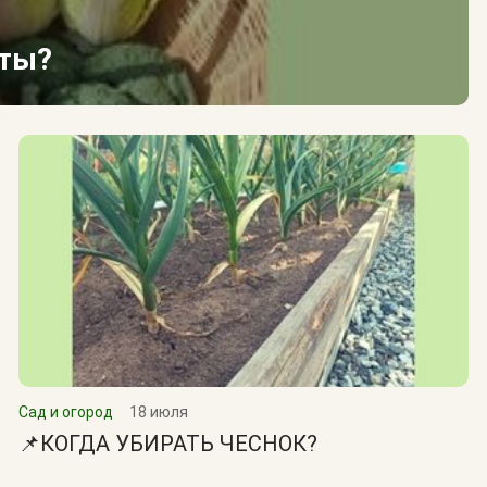
сты?
Сад и огород
18 июля
📌КОГДА УБИРАТЬ ЧЕСНОК?