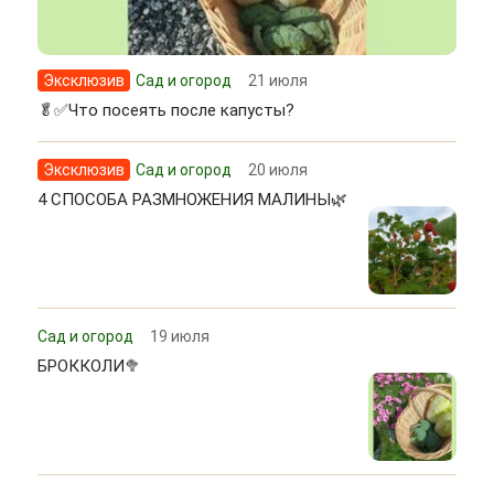
Эксклюзив
Сад и огород
21 июля
🥬✅Что посеять после капусты?
Эксклюзив
Сад и огород
20 июля
4 СПОСОБА РАЗМНОЖЕНИЯ МАЛИНЫ🌿
Сад и огород
19 июля
БРОККОЛИ🥦