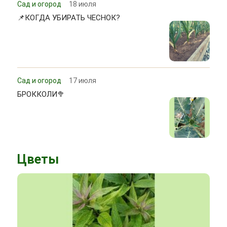
Сад и огород
18 июля
📌КОГДА УБИРАТЬ ЧЕСНОК?
Сад и огород
17 июля
БРОККОЛИ🥦
Цветы