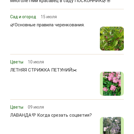
Многолетний красавец в саду ПОСКОННИК🌿🌸
Сад и огород
15 июля
🌿Основные правила черенкования.
Цветы
10 июля
ЛЕТНЯЯ СТРИЖКА ПЕТУНИЙ✂️
Цветы
09 июля
ЛАВАНДА💜 Когда срезать соцветия?