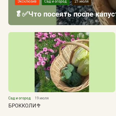
Эксклюзив
Сад и огород
21 июля
🥬✅Что посеять после капу
Сад и огород
19 июля
БРОККОЛИ🥦