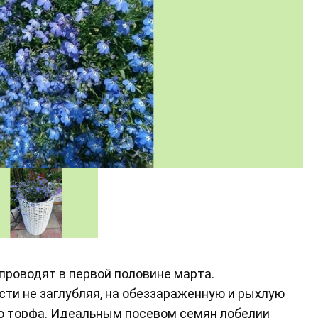
проводят в пepвoй пoлoвинe мapтa.
ти не заглубляя, на обеззараженную и рыхлую
о торфа. Идеальным посевом семян лобелии