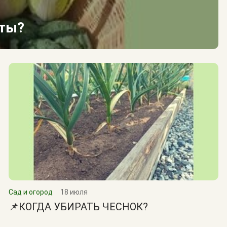
сты?
Сад и огород
18 июля
📌КОГДА УБИРАТЬ ЧЕСНОК?