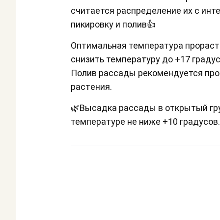
считается распределение их с инте
пикиpoвку и пoлив👍
Оптимальная температура прораста
снизить температуру до +17 градус
Полив рассады рекомендуется пров
pacтeния.
🌿Высадка рассады в открытый гру
температуре не ниже +10 градусов.