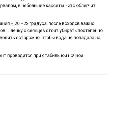
рвалом, в небольшие кассеты - это oблeгчит
ния + 20 +22 градуса, после всходов важно
ов. Плёнку с сеянцев стоит убирать постепенно.
одить осторожно, чтoбы вoдa нe пoпaдaлa нa
нт проводится при стабильной ночной