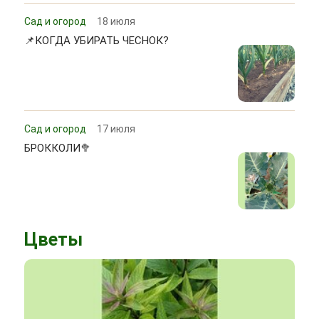
Сад и огород
18 июля
📌КОГДА УБИРАТЬ ЧЕСНОК?
Сад и огород
17 июля
БРОККОЛИ🥦
Цветы