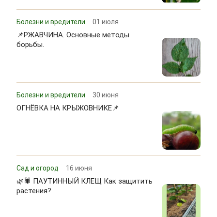
Болезни и вредители
01 июля
📌РЖАВЧИНА. Основные методы
борьбы.
Болезни и вредители
30 июня
ОГНЁВКА НА КРЫЖОВНИКЕ📌
Сад и огород
16 июня
🌿🕷 ПАУТИННЫЙ КЛЕЩ Как защитить
растения?