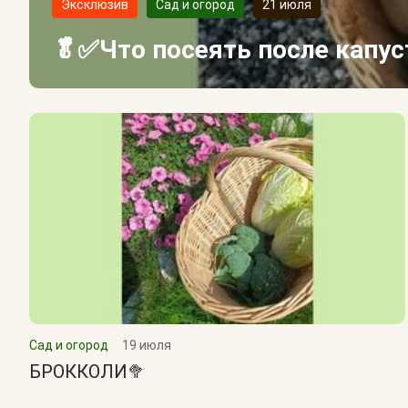
Эксклюзив
Сад и огород
21 июля
🥬✅Что посеять после капу
Сад и огород
19 июля
БРОККОЛИ🥦