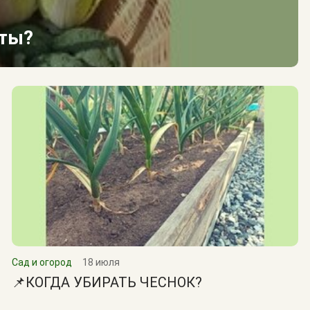
сты?
Сад и огород
18 июля
📌КОГДА УБИРАТЬ ЧЕСНОК?