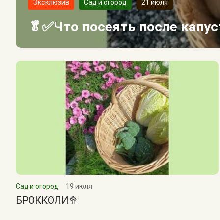
Эксклюзив
Сад и огород
21 июля
🥬✅Что посеять после капу
Сад и огород
19 июля
БРОККОЛИ🥦