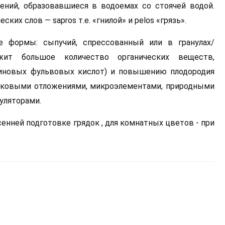
ений, образовавшиеся в водоемах со стоячей водой.
ких слов — sapros т.е. «гнилой» и pelos «грязь».
 формы: сыпучий, спрессованный или в гранулах/
жит большое количество органических веществ,
миновых фульвовых кислот) и повышению плодородия
стковыми отложениями, микроэлементами, природными
уляторами.
енней подготовке грядок , для комнатных цветов - при