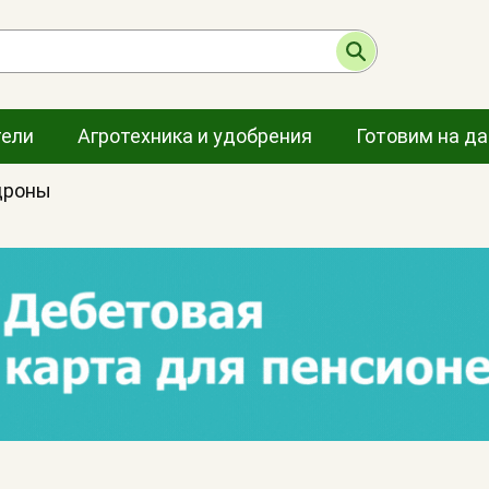
тели
Агротехника и удобрения
Готовим на д
дроны