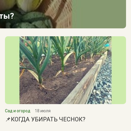
сты?
Сад и огород
18 июля
📌КОГДА УБИРАТЬ ЧЕСНОК?