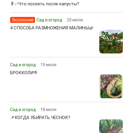
🥬✅Что посеять после капусты?
Эксклюзив
Сад и огород
20 июля
4 СПОСОБА РАЗМНОЖЕНИЯ МАЛИНЫ🌿
Сад и огород
19 июля
БРОККОЛИ🥦
Сад и огород
18 июля
📌КОГДА УБИРАТЬ ЧЕСНОК?