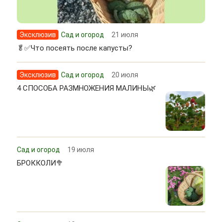
Эксклюзив
Сад и огород
21 июля
🥬✅Что посеять после капусты?
Эксклюзив
Сад и огород
20 июля
4 СПОСОБА РАЗМНОЖЕНИЯ МАЛИНЫ🌿
Сад и огород
19 июля
БРОККОЛИ🥦