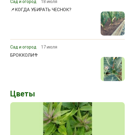
Сад и огород
18 июля
📌КОГДА УБИРАТЬ ЧЕСНОК?
Сад и огород
17 июля
БРОККОЛИ🥦
Цветы