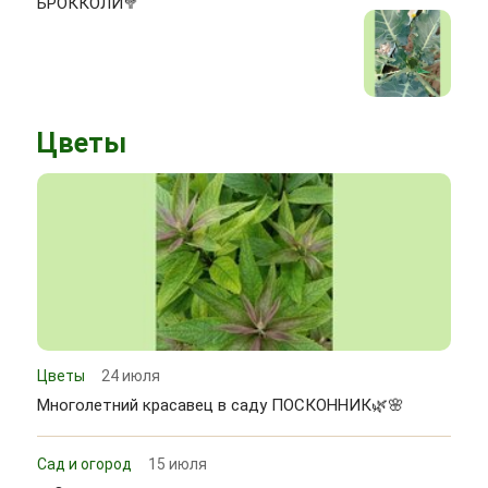
БРОККОЛИ🥦
Цветы
Цветы
24 июля
Многолетний красавец в саду ПОСКОННИК🌿🌸
Сад и огород
15 июля