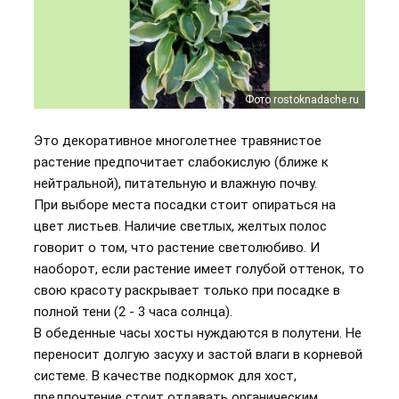
Фото rostoknadache.ru
Фото rostoknadache.ru
Фото rostoknadache.ru
Фото rostoknadache.ru
Фото rostoknadache.ru
Это декоративное многолетнее травянистое
растение предпочитает слабокислую (ближе к
нейтральной), питательную и влажную почву.
При выборе места посадки стоит опираться на
цвет листьев. Наличие светлых, желтых полос
говорит о том, что растение светолюбиво. И
наоборот, если растение имеет голубой оттенок, то
свою красоту раскрывает только при посадке в
полной тени (2 - 3 часа солнца).
В обеденные часы хосты нуждаются в полутени. Не
переносит долгую засуху и застой влаги в корневой
системе. В качестве подкормок для хост,
предпочтение стоит отдавать органическим