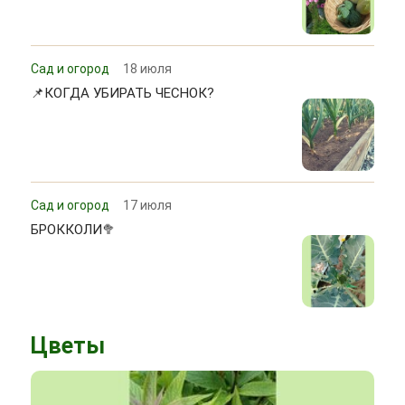
Сад и огород
18 июля
📌КОГДА УБИРАТЬ ЧЕСНОК?
Сад и огород
17 июля
БРОККОЛИ🥦
Цветы