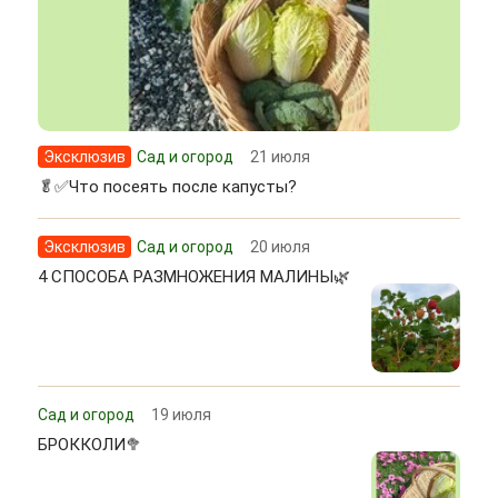
Эксклюзив
Сад и огород
21 июля
🥬✅Что посеять после капусты?
Эксклюзив
Сад и огород
20 июля
4 СПОСОБА РАЗМНОЖЕНИЯ МАЛИНЫ🌿
Сад и огород
19 июля
БРОККОЛИ🥦