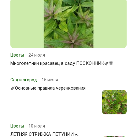
Цветы
24 июля
Многолетний красавец в саду ПОСКОННИК🌿🌸
Сад и огород
15 июля
🌿Основные правила черенкования.
Цветы
10 июля
ЛЕТНЯЯ СТРИЖКА ПЕТУНИЙ✂️