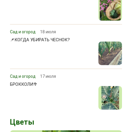
Сад и огород
18 июля
📌КОГДА УБИРАТЬ ЧЕСНОК?
Сад и огород
17 июля
БРОККОЛИ🥦
Цветы