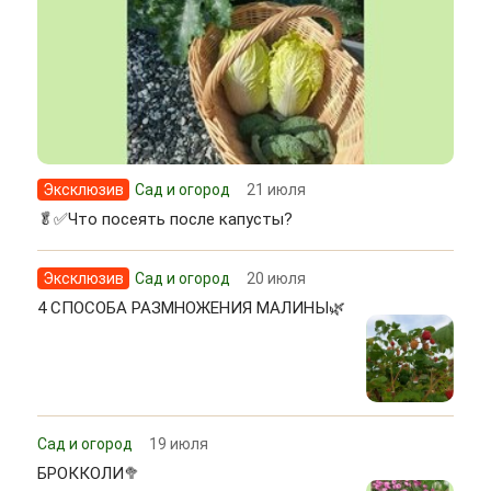
Эксклюзив
Сад и огород
21 июля
🥬✅Что посеять после капусты?
Эксклюзив
Сад и огород
20 июля
4 СПОСОБА РАЗМНОЖЕНИЯ МАЛИНЫ🌿
Сад и огород
19 июля
БРОККОЛИ🥦