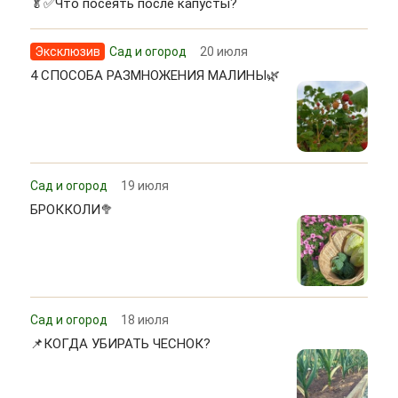
🥬✅Что посеять после капусты?
Эксклюзив
Сад и огород
20 июля
4 СПОСОБА РАЗМНОЖЕНИЯ МАЛИНЫ🌿
Сад и огород
19 июля
БРОККОЛИ🥦
Сад и огород
18 июля
📌КОГДА УБИРАТЬ ЧЕСНОК?