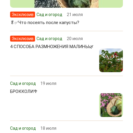
Эксклюзив
Сад и огород
21 июля
🥬✅Что посеять после капусты?
Эксклюзив
Сад и огород
20 июля
4 СПОСОБА РАЗМНОЖЕНИЯ МАЛИНЫ🌿
Сад и огород
19 июля
БРОККОЛИ🥦
Сад и огород
18 июля