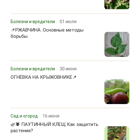
Болезни и вредители
01 июля
📌РЖАВЧИНА. Основные методы
борьбы.
Болезни и вредители
30 июня
ОГНЁВКА НА КРЫЖОВНИКЕ📌
Сад и огород
16 июня
🌿🕷 ПАУТИННЫЙ КЛЕЩ Как защитить
растения?