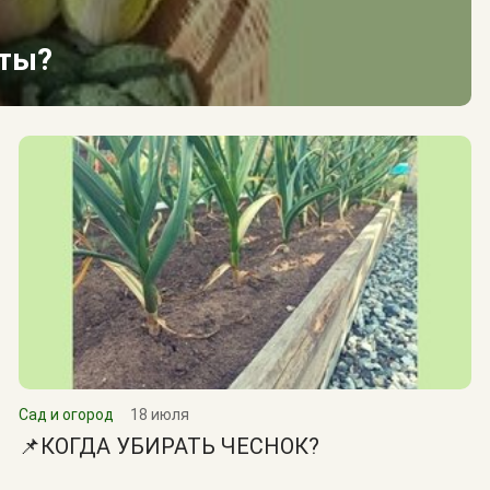
сты?
Сад и огород
18 июля
📌КОГДА УБИРАТЬ ЧЕСНОК?