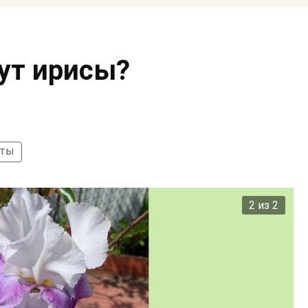
ут ирисы?
ты
2 из 2