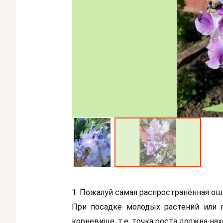
1. Пожалуй самая распространённая оши
При посадке молодых растений или п
корневище, т.е. точка роста должна нах