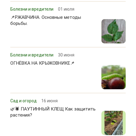
Болезни и вредители
01 июля
📌РЖАВЧИНА. Основные методы
борьбы.
Болезни и вредители
30 июня
ОГНЁВКА НА КРЫЖОВНИКЕ📌
Сад и огород
16 июня
🌿🕷 ПАУТИННЫЙ КЛЕЩ Как защитить
растения?