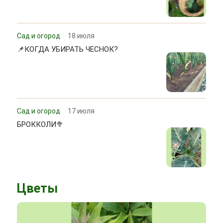
Сад и огород
18 июля
📌КОГДА УБИРАТЬ ЧЕСНОК?
Сад и огород
17 июля
БРОККОЛИ🥦
Цветы