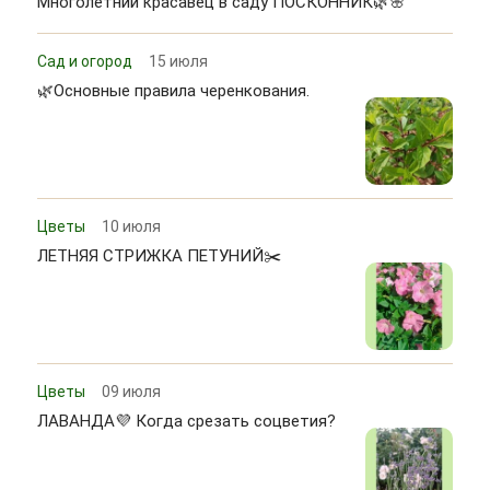
Многолетний красавец в саду ПОСКОННИК🌿🌸
Сад и огород
15 июля
🌿Основные правила черенкования.
Цветы
10 июля
ЛЕТНЯЯ СТРИЖКА ПЕТУНИЙ✂️
Цветы
09 июля
ЛАВАНДА💜 Когда срезать соцветия?