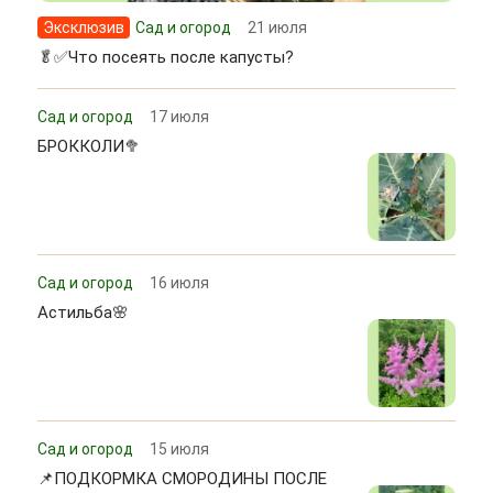
Эксклюзив
Сад и огород
21 июля
🥬✅Что посеять после капусты?
Сад и огород
17 июля
БРОККОЛИ🥦
Сад и огород
16 июля
Астильба🌸
Сад и огород
15 июля
📌ПОДКОРМКА СМОРОДИНЫ ПОСЛЕ