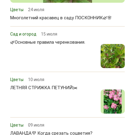
Цветы
24 июля
Многолетний красавец в саду ПОСКОННИК🌿🌸
Сад и огород
15 июля
🌿Основные правила черенкования.
Цветы
10 июля
ЛЕТНЯЯ СТРИЖКА ПЕТУНИЙ✂️
Цветы
09 июля
ЛАВАНДА💜 Когда срезать соцветия?