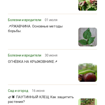
Болезни и вредители
01 июля
📌РЖАВЧИНА. Основные методы
борьбы.
Болезни и вредители
30 июня
ОГНЁВКА НА КРЫЖОВНИКЕ📌
Сад и огород
16 июня
🌿🕷 ПАУТИННЫЙ КЛЕЩ Как защитить
растения?