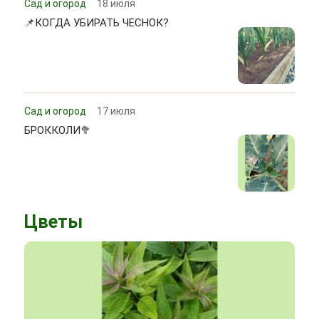
Сад и огород
18 июля
📌КОГДА УБИРАТЬ ЧЕСНОК?
Сад и огород
17 июля
БРОККОЛИ🥦
Цветы