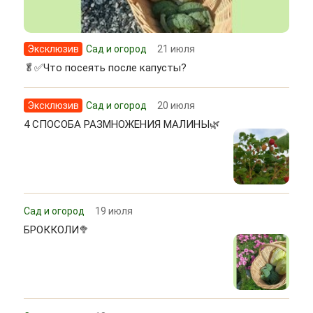
Эксклюзив
Сад и огород
21 июля
🥬✅Что посеять после капусты?
Эксклюзив
Сад и огород
20 июля
4 СПОСОБА РАЗМНОЖЕНИЯ МАЛИНЫ🌿
Сад и огород
19 июля
БРОККОЛИ🥦