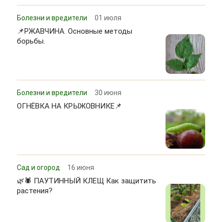
Болезни и вредители
01 июля
📌РЖАВЧИНА. Основные методы
борьбы.
Болезни и вредители
30 июня
ОГНЁВКА НА КРЫЖОВНИКЕ📌
Сад и огород
16 июня
🌿🕷 ПАУТИННЫЙ КЛЕЩ Как защитить
растения?