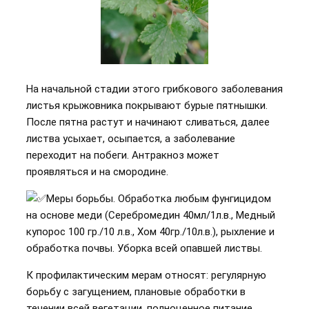
На начальной стадии этого грибкового заболевания
листья крыжовника покрывают бурые пятнышки.
После пятна растут и начинают сливаться, далее
листва усыхает, осыпается, а заболевание
переходит на побеги. Антракноз может
проявляться и на смородине.
Меры борьбы. Обработка любым фунгицидом
на основе меди (Серебромедин 40мл/1л.в., Медный
купорос 100 гр./10 л.в., Хом 40гр./10л.в.), рыхление и
обработка почвы. Уборка всей опавшей листвы.
К профилактическим мерам относят: регулярную
борьбу с загущением, плановые обработки в
течении всей вегетации, полноценное питание