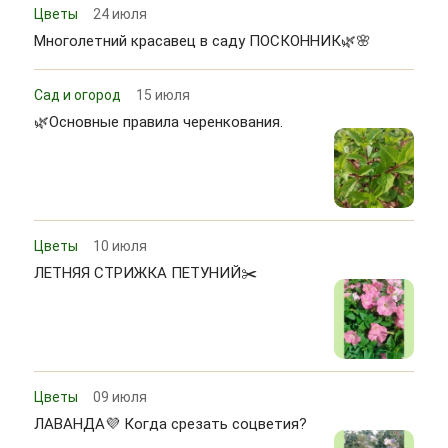
Цветы
24 июля
Многолетний красавец в саду ПОСКОННИК🌿🌸
Сад и огород
15 июля
🌿Основные правила черенкования.
Цветы
10 июля
ЛЕТНЯЯ СТРИЖКА ПЕТУНИЙ✂️
Цветы
09 июля
ЛАВАНДА💜 Когда срезать соцветия?