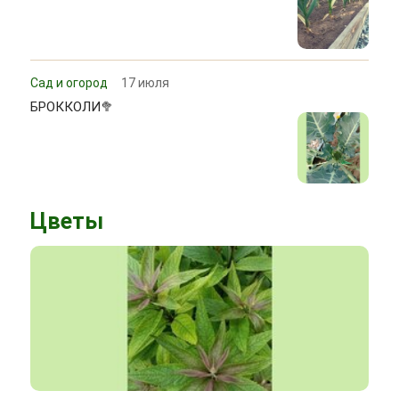
Сад и огород
17 июля
БРОККОЛИ🥦
Цветы