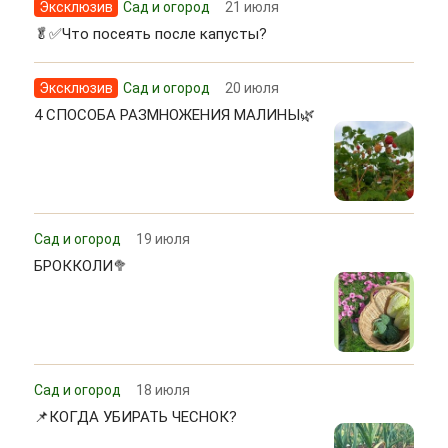
Эксклюзив
Сад и огород
21 июля
🥬✅Что посеять после капусты?
Эксклюзив
Сад и огород
20 июля
4 СПОСОБА РАЗМНОЖЕНИЯ МАЛИНЫ🌿
Сад и огород
19 июля
БРОККОЛИ🥦
Сад и огород
18 июля
📌КОГДА УБИРАТЬ ЧЕСНОК?