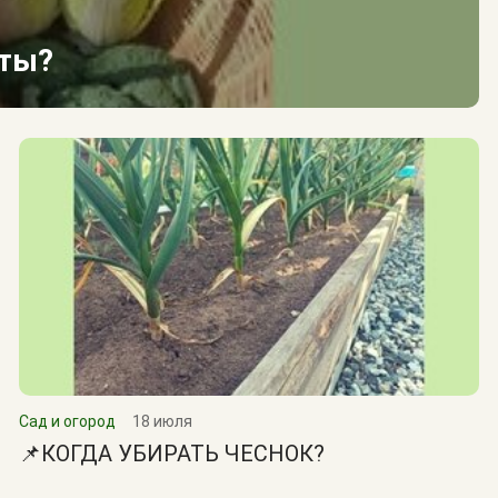
сты?
Сад и огород
18 июля
📌КОГДА УБИРАТЬ ЧЕСНОК?