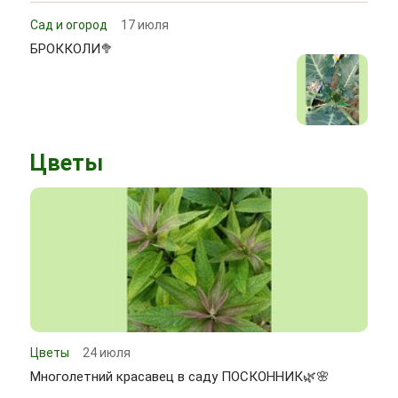
Сад и огород
17 июля
БРОККОЛИ🥦
Цветы
Цветы
24 июля
Многолетний красавец в саду ПОСКОННИК🌿🌸