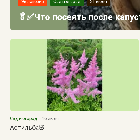
Эксклюзив
Сад и огород
21 июля
🥬✅Что посеять после капу
Сад и огород
16 июля
Астильба🌸