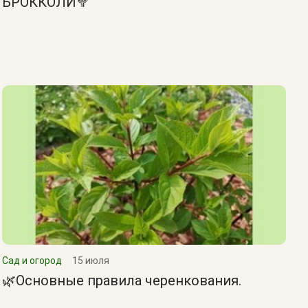
БРОККОЛИ🥦
Сад и огород
15 июля
🌿Основные правила черенкования.