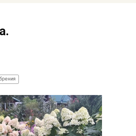
а.
обрения