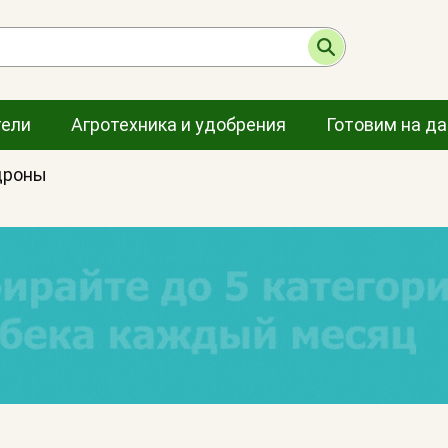
тели
Агротехника и удобрения
Готовим на д
дроны