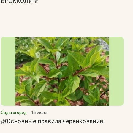
БРОККОЛИ🥦
Сад и огород
15 июля
🌿Основные правила черенкования.