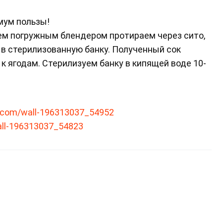
мум пользы!
ем погружным блендером протираем через сито,
в стерилизованную банку. Полученный сок
к ягодам. Стерилизуем банку в кипящей воде 10-
.com/wall-196313037_54952
ll-196313037_54823