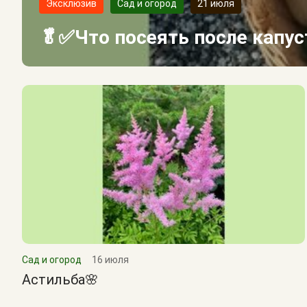
Эксклюзив
Сад и огород
21 июля
🥬✅Что посеять после капу
Сад и огород
16 июля
Астильба🌸