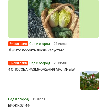
Эксклюзив
Сад и огород
21 июля
🥬✅Что посеять после капусты?
Эксклюзив
Сад и огород
20 июля
4 СПОСОБА РАЗМНОЖЕНИЯ МАЛИНЫ🌿
Сад и огород
19 июля
БРОККОЛИ🥦