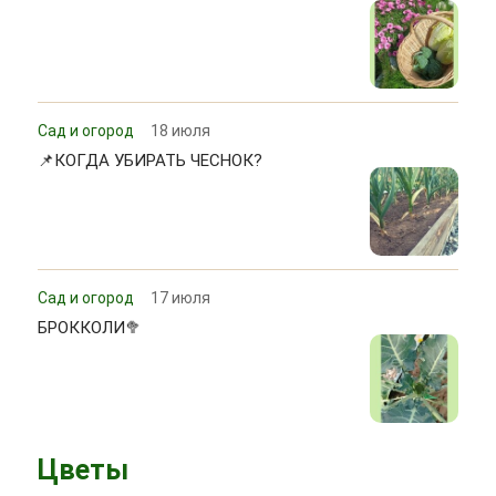
Сад и огород
18 июля
📌КОГДА УБИРАТЬ ЧЕСНОК?
Сад и огород
17 июля
БРОККОЛИ🥦
Цветы