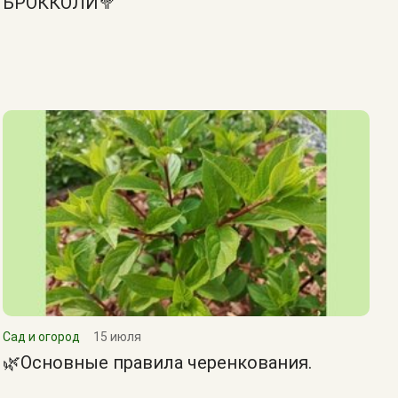
БРОККОЛИ🥦
Сад и огород
15 июля
🌿Основные правила черенкования.