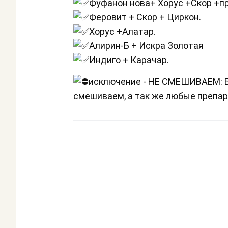
Фуфанон нова+ Хорус +Скор +п
Феровит + Скор + Циркон.
Хорус +Алатар.
Алирин-Б + Искра Золотая
Индиго + Карачар.
исключение - НЕ СМЕШИВАЕМ: Бо
смешиваем, а так же любые препар