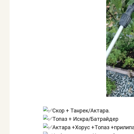
Скор + Танрек/Актара.
Топаз + Искра/Батрайдер
Актара +Хорус +Топаз +прилипат