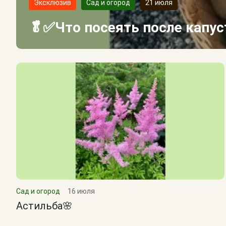
Эксклюзив
Сад и огород
21 июля
🥬✅Что посеять после капу
Сад и огород
16 июля
Астильба🌸