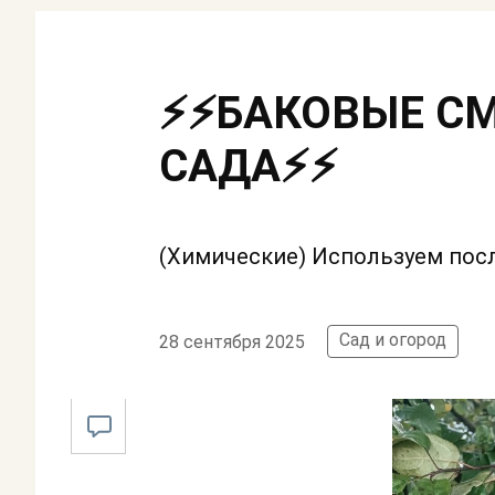
⚡⚡БАКОВЫЕ СМ
САДА⚡⚡
(Химические) Используем посл
Сад и огород
28 сентября 2025